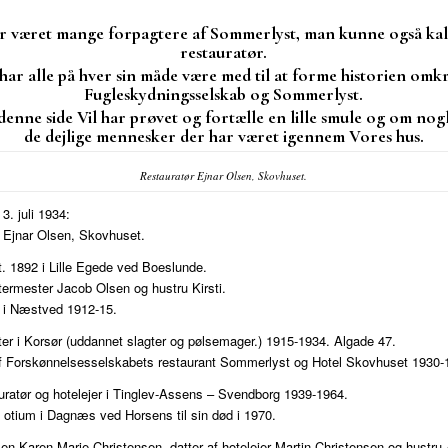
r været mange forpagtere af Sommerlyst, man kunne også ka
restauratør.
har alle på hver sin måde være med til at forme historien omk
Fugleskydningsselskab og Sommerlyst.
enne side Vil har prøvet og fortælle en lille smule og om nogl
de dejlige mennesker der har været igennem Vores hus.
Restauratør Ejnar Olsen, Skovhuset.
3. juli 1934:
 Ejnar Olsen, Skovhuset.
t. 1892 i Lille Egede ved Boeslunde.
termester Jacob Olsen og hustru Kirsti.
 i Næstved 1912-15.
er i Korsør (uddannet slagter og pølsemager.) 1915-1934. Algade 47.
f Forskønnelsesselskabets restaurant Sommerlyst og Hotel Skovhuset 1930-
uratør og hotelejer i Tinglev-Assens – Svendborg 1939-1964.
it otium i Dagnæs ved Horsens til sin død i 1970.
len Karen Marie Christensen, datter af hotelejer Martin Christensen og hustru