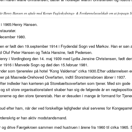
år Henry Hansen en aftale med Korsør Fugleskydnings- & Forskønnelsesselskab om at forpagte S
 i 1965:Henry Hansen.
stauratør.
december 1980.
n er født den 19.september 1914 i Frydendal Sogn ved Mørkov. Han er søn a
 Oluf Peter Hansen og Tekla Hansine, født Pedersen.
 Henry i Vordingborg den 14. maj 1939 med Lydia Jensine Christensen, født de
r 1916 i Marvede Sogn og død den 15.februar 1981.
der som tjenerelev på hotel ”Kong Valdemar” cirka 1930.Efter uddannelsen er
ener på Masnedø-Orehoved Overfarten, indtil Storstrømsbroen åbner i 1937.
efter indleder han karrieren på Storebæltsoverfarten som tjener. Med sin gode
og sit store organisationstalent skaber han sig de følgende år en nøgleposition
ationerne og den store tjenerstab. Han er desuden i mange år formand for Tjene
bud efter ham, når der ved forskellige lejligheder skal serveres for Kongeparret
rdenskrig er han aktiv modstandsmand.
 og drive Færgekroen sammen med hustruen i årene fra 1960 til cirka 1965