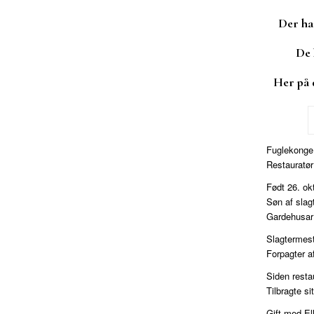
Der ha
De 
Her på d
Fuglekonge 
Restauratør
Født 26. ok
Søn af slag
Gardehusar
Slagtermest
Forpagter a
Siden resta
Tilbragte s
Gift med El