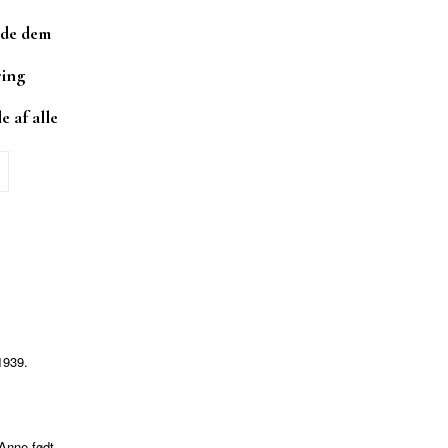
lde dem
ring
e af alle
1939.
 Anne født