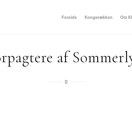
Forside
Kongerækken
Om K
rpagtere af Sommerl