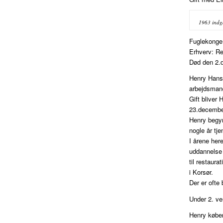
1963 indg
Fuglekonge
Erhverv: Re
Død den 2.
Henry Hanse
arbejdsmand
Gift bliver
23.decembe
Henry begyn
nogle år tj
I årene her
uddannelse 
til restaur
i Korsør.
Der er ofte 
Under 2. ve
Henry køber